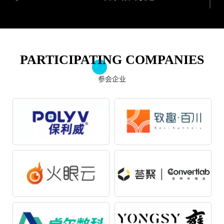
10:10 - 10:40
王琤 Convertlab联合创始人&COO
PARTICIPATING COMPANIES
《世界500强级别的To B官网如何建设与获客》
参会企业
10:45 - 11:15
马西伯 雍熙CEO
《ABM增长之道》
11:20 - 11:50
张陆鹏 火眼云CEO
《现场互动实战:直播增长实战》
11:50 - 12:00