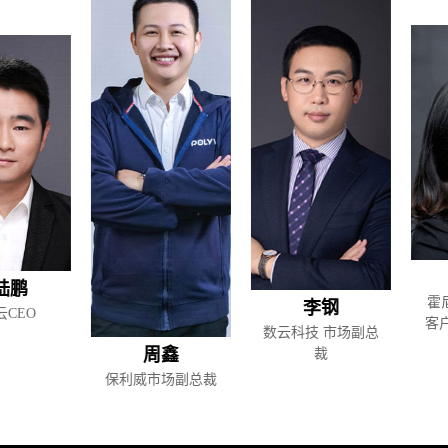
鹏
霍尼韦
李钢
EO
客户
数云科技 市场副总
周鑫
裁
保利威市场副总裁