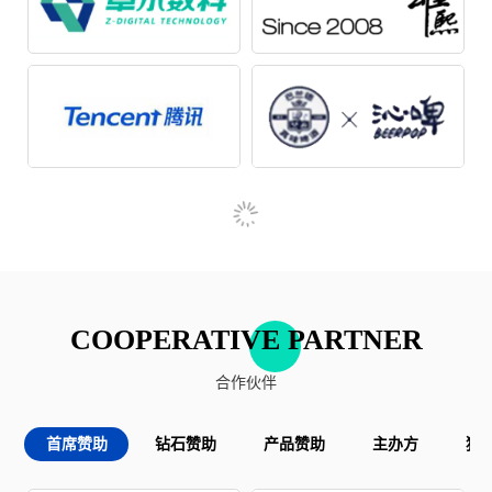
周鑫 保利威市场副总裁
《To B的领导力营销》（暂定）
屈凡利 前华为数字营销部部长 道通科技CMO
《圆桌：中外To B市场部的真相揭秘》
张燕 霍尼韦尔SPS集团客户营销高级经理
COOPERATIVE PARTNER
合作伙伴
首席赞助
钻石赞助
产品赞助
主办方
独